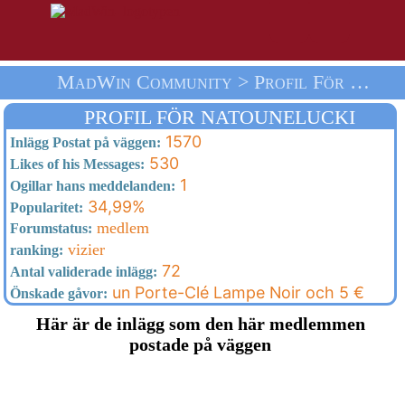
MadWin Community > Profil För Natounelucki > Välkommen
PROFIL FÖR NATOUNELUCKI
1570
Inlägg Postat på väggen:
530
Likes of his Messages:
1
Ogillar hans meddelanden:
34,99%
Popularitet:
medlem
Forumstatus:
vizier
ranking:
72
Antal validerade inlägg:
un Porte-Clé Lampe Noir och 5 €
Önskade gåvor:
Här är de inlägg som den här medlemmen
postade på väggen