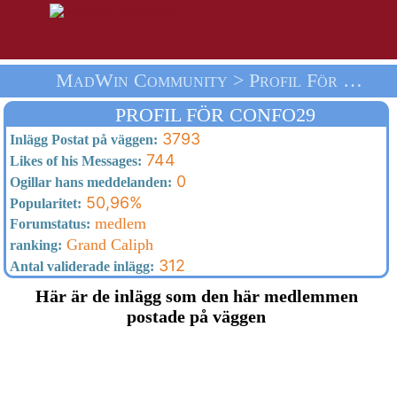
MadWin Community > Profil För Confo29 > Välkommen
PROFIL FÖR CONFO29
3793
Inlägg Postat på väggen:
744
Likes of his Messages:
0
Ogillar hans meddelanden:
50,96%
Popularitet:
medlem
Forumstatus:
Grand Caliph
ranking:
312
Antal validerade inlägg:
Här är de inlägg som den här medlemmen
postade på väggen