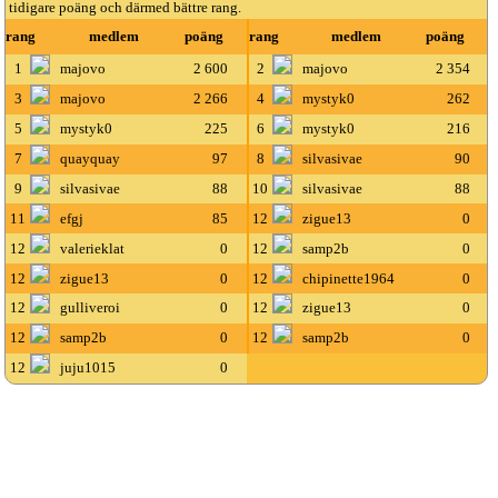
tidigare poäng och därmed bättre rang.
rang
medlem
poäng
rang
medlem
poäng
1
majovo
2 600
2
majovo
2 354
3
majovo
2 266
4
mystyk0
262
5
mystyk0
225
6
mystyk0
216
7
quayquay
97
8
silvasivae
90
9
silvasivae
88
10
silvasivae
88
11
efgj
85
12
zigue13
0
12
valerieklat
0
12
samp2b
0
12
zigue13
0
12
chipinette1964
0
12
gulliveroi
0
12
zigue13
0
12
samp2b
0
12
samp2b
0
12
juju1015
0