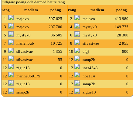
tidigare poäng och därmed bättre rang.
rang
medlem
poäng
rang
medlem
poäng
1
majovo
597 625
2
majovo
413 980
3
majovo
207 700
4
mystyk0
149 775
5
mystyk0
36 505
6
mystyk0
28 300
7
marlenoub
10 725
8
silvasivae
2 955
9
silvasivae
1 355
10
efgj
800
11
silvasivae
55
12
samp2b
0
12
zigue13
0
12
ines4343
0
12
marine059179
0
12
noa114
0
12
zigue13
0
12
samp2b
0
12
samp2b
0
12
zigue13
0