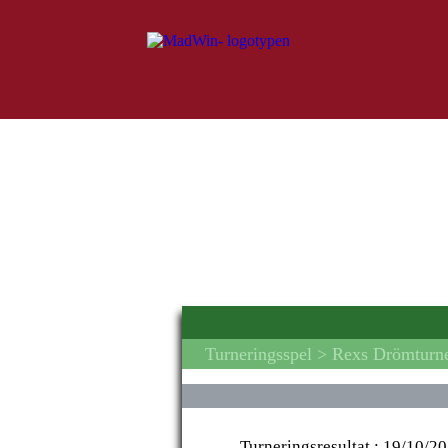
Turneringsspel
> Rexs Drömturne
Turneringsresultat :
19/10/20