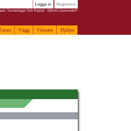
Logga in
Registrera
pel, Turneringar Och Repor!
Glömt Lösenordet?
Farao
Vägg
Vinnare
Hjälpa