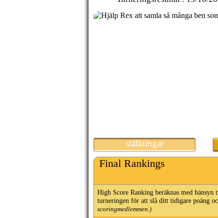
ställningar
Final Rankings
High Score Ranking beräknas med hänsyn till
turneringen för att slå ditt tidigare poäng 
scoringmedlemmen.)