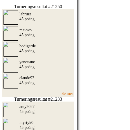
Turneringsresultat #21250
labruze
45 poäng
majovo
45 poäng
bodigarde
45 poäng
yanouane
45 poäng
claudo92
45 poäng
Se mer
Turneringsresultat #21233
amy2027
45 poäng
mystyk0
45 poäng