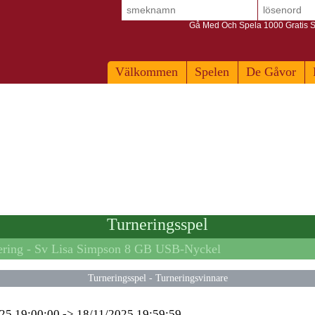
Gå Med Och Spela 1000 Gratis S
Välkommen
Spelen
De Gåvor
Turneringsspel
ring -
Sv Lisa Simpson 8 GB USB-Nyckel
Turneringsspel
-
Turneringsvinnare
25 19:00:00
->
18/11/2025 19:59:59