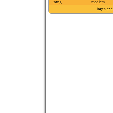
rang
medlem
Ingen är ä