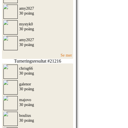
amy2027
30 poäng
mystyk0
30 poäng
amy2027
30 poäng
Se mer
Turneringsresultat #21216
chrisg66
30 poäng
galenor
30 poäng
majovo
30 poäng
boulius
30 poäng