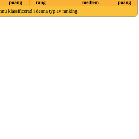
poäng
rang
medlem
poäng
nnu klassificerad i denna typ av ranking.