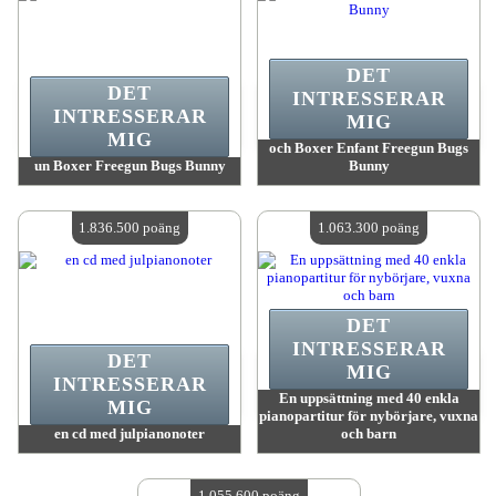
DET
DET
INTRESSERAR
INTRESSERAR
MIG
MIG
och Boxer Enfant Freegun Bugs
un Boxer Freegun Bugs Bunny
Bunny
värde:
2 657 800 MadPoints
värde:
2 277 900 MadPoints
Antal tillgängliga:
4
Antal tillgängliga:
4
1.836.500 poäng
1.063.300 poäng
DET
INTRESSERAR
DET
MIG
INTRESSERAR
En uppsättning med 40 enkla
MIG
pianopartitur för nybörjare, vuxna
en cd med julpianonoter
och barn
värde:
1 836 500 MadPoints
värde:
1 063 300 MadPoints
Antal tillgängliga:
4
Antal tillgängliga:
4
1.055.600 poäng