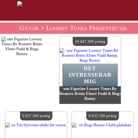
Gåvor
> Looney Tunes Presentbutik
10.047.300 poäng
DET
INTRESSERAR
MIG
une Figurine Looney Tunes By
Romero Britto Elmer Fudd & Bugs
Bunny
värde:
10 047 300 MadPoints
Antal tillgängliga:
4
5.027.500 poäng
4.033.100 poäng