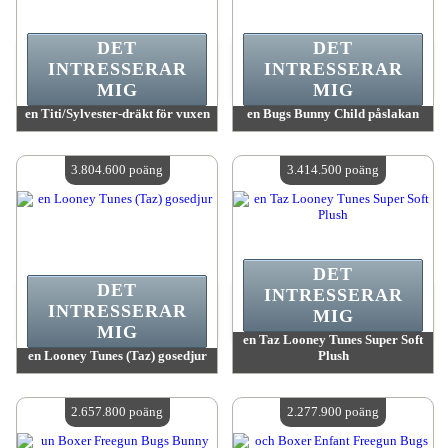
DET
DET
INTRESSERAR
INTRESSERAR
MIG
MIG
en Titi/Sylvester-dräkt för vuxen
en Bugs Bunny Child påslakan
värde:
5 027 500 MadPoints
värde:
4 033 100 MadPoints
Antal tillgängliga:
4
Antal tillgängliga:
4
3.804.600 poäng
3.414.500 poäng
DET
DET
INTRESSERAR
INTRESSERAR
MIG
MIG
en Taz Looney Tunes Super Soft
en Looney Tunes (Taz) gosedjur
Plush
värde:
3 804 600 MadPoints
värde:
3 414 500 MadPoints
Antal tillgängliga:
4
Antal tillgängliga:
4
2.657.800 poäng
2.277.900 poäng