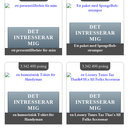
DET
DET
INTRESSERAR
INTRESSERAR
MIG
MIG
Ett paket med SpongeBob-
ett presenttillbehör för män
strumpor
värde:
3 342 400 MadPoints
värde:
3 342 400 MadPoints
Antal tillgängliga:
4
Antal tillgängliga:
4
3.342.400 poäng
3.342.400 poäng
DET
DET
INTRESSERAR
INTRESSERAR
MIG
MIG
en humoristisk T-shirt för
en Looney Tunes Taz That's All
Handyman
Folks Accessoar
värde:
3 342 400 MadPoints
värde:
3 342 400 MadPoints