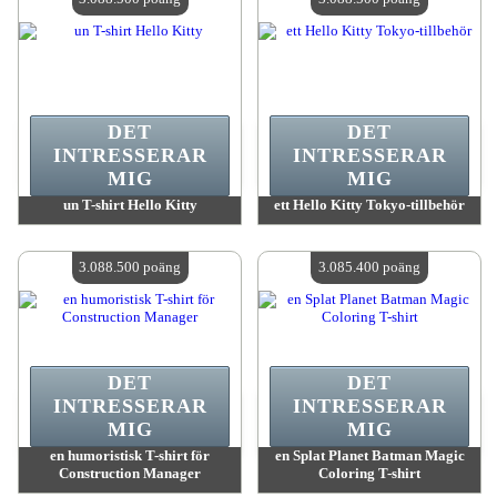
DET
DET
INTRESSERAR
INTRESSERAR
MIG
MIG
un T-shirt Hello Kitty
ett Hello Kitty Tokyo-tillbehör
värde:
3 088 500 MadPoints
värde:
3 088 500 MadPoints
Antal tillgängliga:
4
Antal tillgängliga:
4
3.088.500 poäng
3.085.400 poäng
DET
DET
INTRESSERAR
INTRESSERAR
MIG
MIG
en humoristisk T-shirt för
en Splat Planet Batman Magic
Construction Manager
Coloring T-shirt