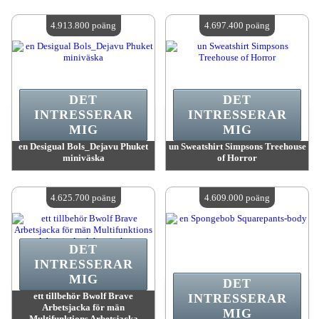
värde:
4 951 300 MadPoints
värde:
4 950 300 MadPoints
Antal tillgängliga:
4
Antal tillgängliga:
4
4.913.800 poäng
4.697.400 poäng
DET
DET
INTRESSERAR
INTRESSERAR
MIG
MIG
en Desigual Bols_Dejavu Phuket
un Sweatshirt Simpsons Treehouse
miniväska
of Horror
värde:
4 913 800 MadPoints
värde:
4 697 400 MadPoints
Antal tillgängliga:
4
Antal tillgängliga:
4
4.625.700 poäng
4.609.000 poäng
DET
INTRESSERAR
MIG
DET
ett tillbehör Bwolf Brave
INTRESSERAR
Arbetsjacka för män
MIG
Multifunktions Arbetsjacka