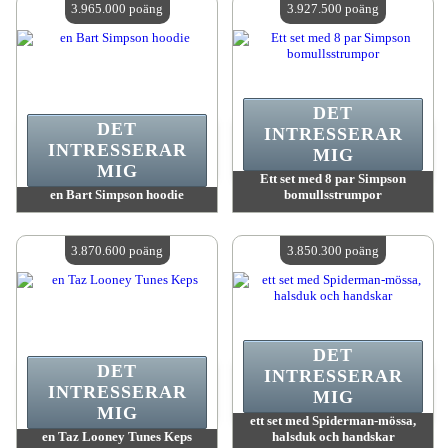
3.965.000 poäng
3.927.500 poäng
DET
DET
INTRESSERAR
INTRESSERAR
MIG
MIG
Ett set med 8 par Simpson
en Bart Simpson hoodie
bomullsstrumpor
värde:
3 965 000 MadPoints
värde:
3 927 500 MadPoints
Antal tillgängliga:
4
Antal tillgängliga:
4
3.870.600 poäng
3.850.300 poäng
DET
DET
INTRESSERAR
INTRESSERAR
MIG
MIG
ett set med Spiderman-mössa,
en Taz Looney Tunes Keps
halsduk och handskar