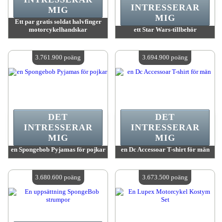
INTRESSERAR
MIG
MIG
Ett par gratis soldat halvfinger
motorcykelhandskar
ett Star Wars-tillbehör
värde:
3 764 900 MadPoints
värde:
3 761 900 MadPoints
Antal tillgängliga:
4
Antal tillgängliga:
4
3.761.900 poäng
3.694.900 poäng
DET
DET
INTRESSERAR
INTRESSERAR
MIG
MIG
en Spongebob Pyjamas för pojkar
en Dc Accessoar T-shirt för män
värde:
3 761 900 MadPoints
värde:
3 694 900 MadPoints
Antal tillgängliga:
4
Antal tillgängliga:
4
3.680.600 poäng
3.673.500 poäng