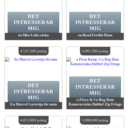
DET
DET
INTRESSERAR
INTRESSERAR
MIG
MIG
en Miss Lulu väska
en Road Feethit Hane
värde:
4 156 200 MadPoints
värde:
4 149 300 MadPoints
Antal tillgängliga:
4
Antal tillgängliga:
4
4.121.500 poäng
4.061.500 poäng
DET
DET
INTRESSERAR
INTRESSERAR
MIG
MIG
a Flora & Co Bag Dam
En Marvel Luvtröja för män
Kameraväska Dubbel Zip Fringe
värde:
4 121 500 MadPoints
värde:
4 061 500 MadPoints
Antal tillgängliga:
4
Antal tillgängliga:
4
4.015.800 poäng
3.998.000 poäng