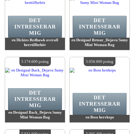
DET
DET
INTRESSERAR
INTRESSERAR
MIG
MIG
en Dickies Redhawk overall
en Desigual Retour_Dejavu Sumy
herrtillbehör
Mini Woman Bag
värde:
5 764 300 MadPoints
värde:
5 241 600 MadPoints
Antal tillgängliga:
4
Antal tillgängliga:
4
5.174.600 poäng
5.056.000 poäng
DET
DET
INTRESSERAR
INTRESSERAR
MIG
MIG
en Desigual Back_Dejavu Sumy
Mini Woman Bag
en Boss herrkeps
värde:
5 174 600 MadPoints
värde:
5 056 000 MadPoints
Antal tillgängliga:
4
Antal tillgängliga:
4
5.031.600 poäng
5.005.400 poäng