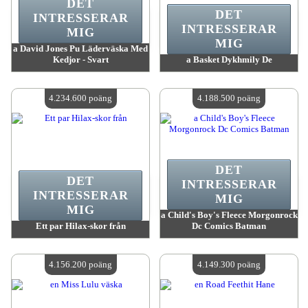
DET
DET
INTRESSERAR
INTRESSERAR
MIG
MIG
a David Jones Pu Läderväska Med
Kedjor - Svart
a Basket Dykhmily De
värde:
4 262 500 MadPoints
värde:
4 234 600 MadPoints
Antal tillgängliga:
4
Antal tillgängliga:
4
4.234.600 poäng
4.188.500 poäng
DET
DET
INTRESSERAR
INTRESSERAR
MIG
MIG
a Child's Boy's Fleece Morgonrock
Ett par Hilax-skor från
Dc Comics Batman
värde:
4 234 600 MadPoints
värde:
4 188 500 MadPoints
Antal tillgängliga:
4
Antal tillgängliga:
4
4.156.200 poäng
4.149.300 poäng