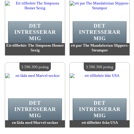
DET
DET
INTRESSERAR
INTRESSERAR
MIG
MIG
Ett tillbehör The Simpsons Homer
ett par The Mandalorian Slippers-
Sexig
Strumpor
värde:
3 596 300 MadPoints
värde:
3 596 300 MadPoints
Antal tillgängliga:
4
Antal tillgängliga:
4
3.596.300 poäng
3.596.300 poäng
DET
DET
INTRESSERAR
INTRESSERAR
MIG
MIG
en låda med Marvel-sockor
ett tillbehör från USA
värde:
3 596 300 MadPoints
värde:
3 596 300 MadPoints