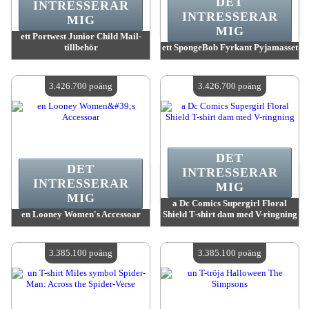
DET
INTRESSERAR
INTRESSERAR
MIG
MIG
ett Portwest Junior Child Mail-
tillbehör
ett SpongeBob Fyrkant Pyjamasset
värde:
3 442 100 MadPoints
värde:
3 426 700 MadPoints
Antal tillgängliga:
4
Antal tillgängliga:
4
3.426.700 poäng
3.426.700 poäng
DET
DET
INTRESSERAR
INTRESSERAR
MIG
MIG
a Dc Comics Supergirl Floral
en Looney Women's Accessoar
Shield T-shirt dam med V-ringning
värde:
3 426 700 MadPoints
värde:
3 426 700 MadPoints
Antal tillgängliga:
4
Antal tillgängliga:
4
3.385.100 poäng
3.385.100 poäng