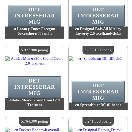
DET
DET
INTRESSERAR
INTRESSERAR
MIG
MIG
a Looney Tunes Freegun
en Desigual Bols All Mickey
boxershorts för män
Loverty 2.0 axelhandväska
värde:
6 043 300 MadPoints
värde:
5 968 900 MadPoints
Antal tillgängliga:
4
Antal tillgängliga:
4
5.927.900 poäng
5.839.100 poäng
DET
DET
INTRESSERAR
INTRESSERAR
MIG
MIG
Adidas Men's Grand Court 2.0
Trainers
ett Spreadshirt DC-tillbehör
värde:
5 927 900 MadPoints
värde:
5 839 100 MadPoints
Antal tillgängliga:
4
Antal tillgängliga:
4
5.764.300 poäng
5.241.600 poäng