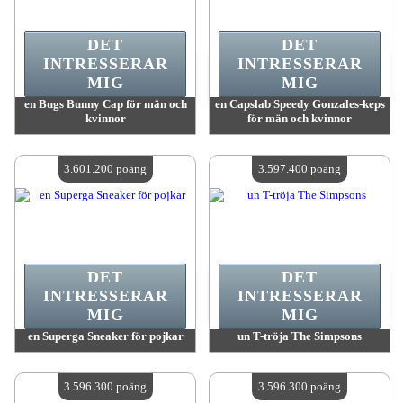
DET
DET
INTRESSERAR
INTRESSERAR
MIG
MIG
en Bugs Bunny Cap för män och
en Capslab Speedy Gonzales-keps
kvinnor
för män och kvinnor
värde:
3 617 700 MadPoints
värde:
3 617 700 MadPoints
Antal tillgängliga:
4
Antal tillgängliga:
4
3.601.200 poäng
3.597.400 poäng
DET
DET
INTRESSERAR
INTRESSERAR
MIG
MIG
en Superga Sneaker för pojkar
un T-tröja The Simpsons
värde:
3 601 200 MadPoints
värde:
3 597 400 MadPoints
Antal tillgängliga:
4
Antal tillgängliga:
4
3.596.300 poäng
3.596.300 poäng