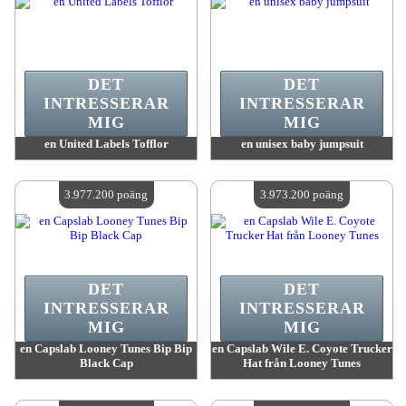
DET
DET
INTRESSERAR
INTRESSERAR
MIG
MIG
en United Labels Tofflor
en unisex baby jumpsuit
värde:
4 015 800 MadPoints
värde:
3 998 000 MadPoints
Antal tillgängliga:
4
Antal tillgängliga:
4
3.977.200 poäng
3.973.200 poäng
DET
DET
INTRESSERAR
INTRESSERAR
MIG
MIG
en Capslab Looney Tunes Bip Bip
en Capslab Wile E. Coyote Trucker
Black Cap
Hat från Looney Tunes
värde:
3 977 200 MadPoints
värde:
3 973 200 MadPoints
Antal tillgängliga:
4
Antal tillgängliga:
4