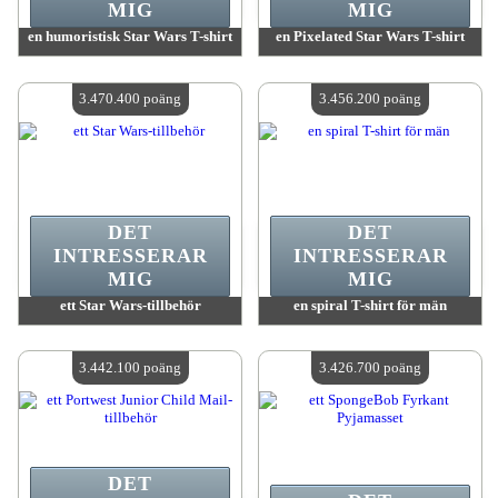
MIG
MIG
en humoristisk Star Wars T-shirt
en Pixelated Star Wars T-shirt
värde:
3 470 400 MadPoints
värde:
3 470 400 MadPoints
Antal tillgängliga:
4
Antal tillgängliga:
4
3.470.400 poäng
3.456.200 poäng
DET
DET
INTRESSERAR
INTRESSERAR
MIG
MIG
ett Star Wars-tillbehör
en spiral T-shirt för män
värde:
3 470 400 MadPoints
värde:
3 456 200 MadPoints
Antal tillgängliga:
4
Antal tillgängliga:
4
3.442.100 poäng
3.426.700 poäng
DET