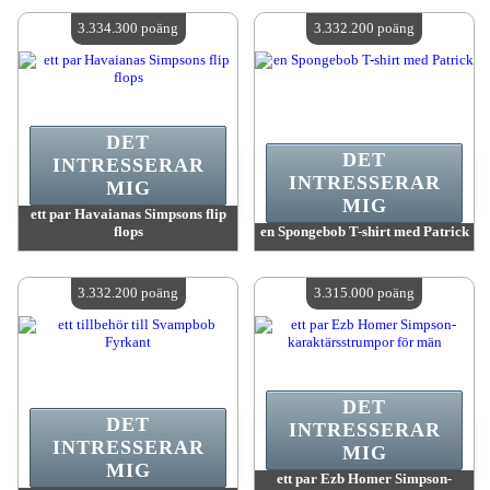
Antal tillgängliga:
4
Antal tillgängliga:
4
3.334.300 poäng
3.332.200 poäng
DET
DET
INTRESSERAR
INTRESSERAR
MIG
MIG
ett par Havaianas Simpsons flip
flops
en Spongebob T-shirt med Patrick
värde:
3 334 300 MadPoints
värde:
3 332 200 MadPoints
Antal tillgängliga:
4
Antal tillgängliga:
4
3.332.200 poäng
3.315.000 poäng
DET
DET
INTRESSERAR
INTRESSERAR
MIG
MIG
ett par Ezb Homer Simpson-