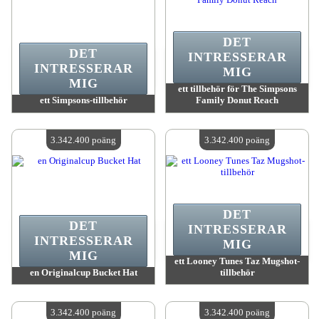
DET
DET
INTRESSERAR
INTRESSERAR
MIG
MIG
ett tillbehör för The Simpsons
ett Simpsons-tillbehör
Family Donut Reach
värde:
3 385 100 MadPoints
värde:
3 385 100 MadPoints
Antal tillgängliga:
4
Antal tillgängliga:
4
3.342.400 poäng
3.342.400 poäng
DET
DET
INTRESSERAR
INTRESSERAR
MIG
MIG
ett Looney Tunes Taz Mugshot-
en Originalcup Bucket Hat
tillbehör
värde:
3 342 400 MadPoints
värde:
3 342 400 MadPoints
Antal tillgängliga:
4
Antal tillgängliga:
4
3.342.400 poäng
3.342.400 poäng