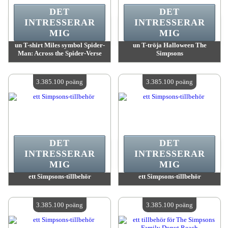
DET
DET
INTRESSERAR
INTRESSERAR
MIG
MIG
un T-shirt Miles symbol Spider-
un T-tröja Halloween The
Man: Across the Spider-Verse
Simpsons
värde:
3 385 100 MadPoints
värde:
3 385 100 MadPoints
Antal tillgängliga:
4
Antal tillgängliga:
4
3.385.100 poäng
3.385.100 poäng
DET
DET
INTRESSERAR
INTRESSERAR
MIG
MIG
ett Simpsons-tillbehör
ett Simpsons-tillbehör
värde:
3 385 100 MadPoints
värde:
3 385 100 MadPoints
Antal tillgängliga:
4
Antal tillgängliga:
4
3.385.100 poäng
3.385.100 poäng