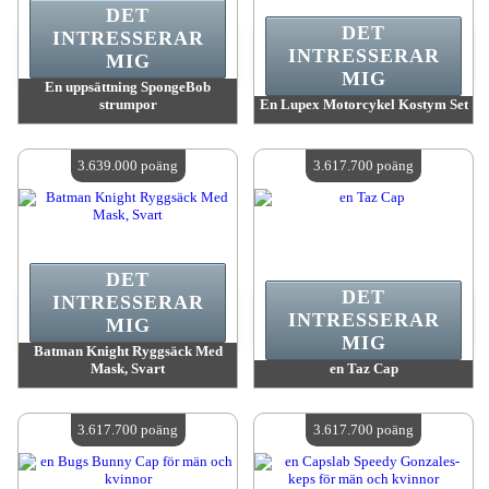
DET
DET
INTRESSERAR
INTRESSERAR
MIG
MIG
En uppsättning SpongeBob
strumpor
En Lupex Motorcykel Kostym Set
värde:
3 680 600 MadPoints
värde:
3 673 500 MadPoints
Antal tillgängliga:
4
Antal tillgängliga:
4
3.639.000 poäng
3.617.700 poäng
DET
DET
INTRESSERAR
INTRESSERAR
MIG
MIG
Batman Knight Ryggsäck Med
Mask, Svart
en Taz Cap
värde:
3 639 000 MadPoints
värde:
3 617 700 MadPoints
Antal tillgängliga:
4
Antal tillgängliga:
4
3.617.700 poäng
3.617.700 poäng