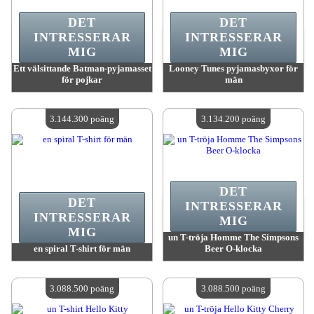
DET
DET
INTRESSERAR
INTRESSERAR
MIG
MIG
Ett välsittande Batman-pyjamasset
Looney Tunes pyjamasbyxor för
för pojkar
män
värde:
3 203 200 MadPoints
värde:
3 172 800 MadPoints
Antal tillgängliga:
4
Antal tillgängliga:
4
3.144.300 poäng
3.134.200 poäng
DET
DET
INTRESSERAR
INTRESSERAR
MIG
MIG
un T-tröja Homme The Simpsons
en spiral T-shirt för män
Beer O-klocka
värde:
3 144 300 MadPoints
värde:
3 134 200 MadPoints
Antal tillgängliga:
4
Antal tillgängliga:
4
3.088.500 poäng
3.088.500 poäng