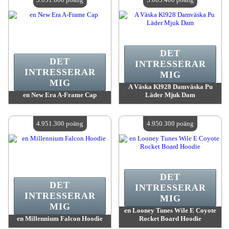
DET
DET
INTRESSERAR
INTRESSERAR
MIG
MIG
A Väska Kl928 Damväska Pu
en New Era A-Frame Cap
Läder Mjuk Dam
värde:
5 031 600 MadPoints
värde:
5 005 400 MadPoints
Antal tillgängliga:
4
Antal tillgängliga:
4
4.951.300 poäng
4.950.300 poäng
DET
DET
INTRESSERAR
INTRESSERAR
MIG
MIG
en Looney Tunes Wile E Coyote
en Millennium Falcon Hoodie
Rocket Board Hoodie