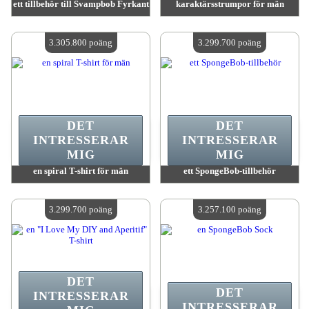
ett tillbehör till Svampbob Fyrkant
karaktärsstrumpor för män
värde:
3 332 200 MadPoints
värde:
3 315 000 MadPoints
Antal tillgängliga:
4
Antal tillgängliga:
4
3.305.800 poäng
3.299.700 poäng
DET
DET
INTRESSERAR
INTRESSERAR
MIG
MIG
en spiral T-shirt för män
ett SpongeBob-tillbehör
värde:
3 305 800 MadPoints
värde:
3 299 700 MadPoints
Antal tillgängliga:
4
Antal tillgängliga:
4
3.299.700 poäng
3.257.100 poäng
DET
DET
INTRESSERAR
INTRESSERAR