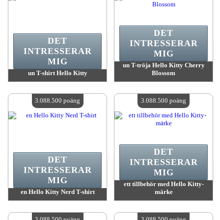
DET
DET
INTRESSERAR
INTRESSERAR
MIG
MIG
un T-tröja Hello Kitty Cherry
un T-shirt Hello Kitty
Blossom
värde:
3 088 500 MadPoints
värde:
3 088 500 MadPoints
Antal tillgängliga:
4
Antal tillgängliga:
4
3.088.500 poäng
3.088.500 poäng
DET
DET
INTRESSERAR
INTRESSERAR
MIG
MIG
ett tillbehör med Hello Kitty-
en Hello Kitty Nerd T-shirt
märke
värde:
3 088 500 MadPoints
värde:
3 088 500 MadPoints
Antal tillgängliga:
4
Antal tillgängliga:
4
3.088.500 poäng
3.088.500 poäng