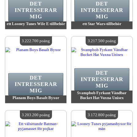
DET
DET
INTRESSERAR
INTRESSERAR
MIG
MIG
ett Looney Tunes Wile E-tillbehör
ett Star Wars-tillbehör
värde:
3 223 600 MadPoints
värde:
3 223 600 MadPoints
Antal tillgängliga:
4
Antal tillgängliga:
4
3.222.700 poäng
3.217.500 poäng
DET
DET
INTRESSERAR
INTRESSERAR
MIG
MIG
Svampbob Fyrkant Vändbar
Planam Boys Basalt Byxor
Bucket Hat Vuxna Unisex
värde:
3 222 700 MadPoints
värde:
3 217 500 MadPoints
Antal tillgängliga:
4
Antal tillgängliga:
4
3.203.200 poäng
3.172.800 poäng