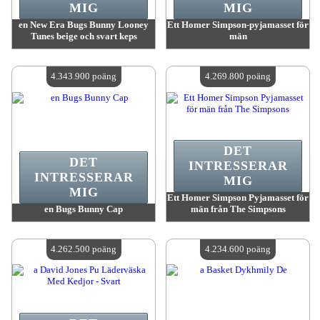
MIG
MIG
en New Era Bugs Bunny Looney
Ett Homer Simpson-pyjamasset för
Tunes beige och svart keps
män
värde:
4 455 700 MadPoints
värde:
4 439 400 MadPoints
Antal tillgängliga:
4
Antal tillgängliga:
4
4.343.900 poäng
4.269.800 poäng
DET
DET
INTRESSERAR
INTRESSERAR
MIG
MIG
Ett Homer Simpson Pyjamasset för
en Bugs Bunny Cap
män från The Simpsons
värde:
4 343 900 MadPoints
värde:
4 269 800 MadPoints
Antal tillgängliga:
4
Antal tillgängliga:
4
4.262.500 poäng
4.234.600 poäng