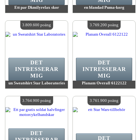
MIG
MIG
Ett par Dkmilyrelax skor
en blandad Puma-korg
värde:
3 814 900 MadPoints
värde:
3 811 900 MadPoints
Antal tillgängliga:
4
Antal tillgängliga:
4
3.809.600 poäng
3.769.200 poäng
DET
DET
INTRESSERAR
INTRESSERAR
MIG
MIG
un Sweatshirt Star Laboratories
Planam Overall 6122122
värde:
3 809 600 MadPoints
värde:
3 769 200 MadPoints
Antal tillgängliga:
4
Antal tillgängliga:
4
3.764.900 poäng
3.761.900 poäng
DET
DET
INTRESSERAR