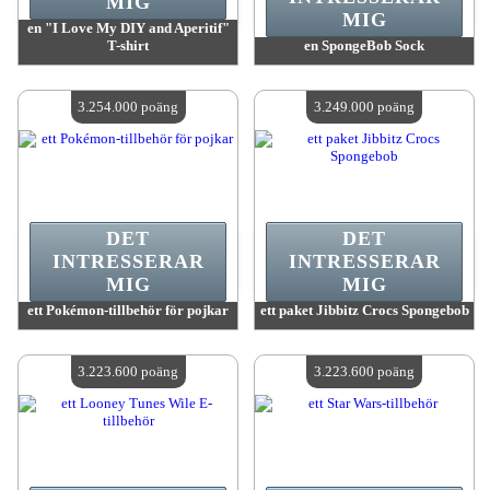
MIG
MIG
en "I Love My DIY and Aperitif"
T-shirt
en SpongeBob Sock
värde:
3 299 700 MadPoints
värde:
3 257 100 MadPoints
Antal tillgängliga:
4
Antal tillgängliga:
4
3.254.000 poäng
3.249.000 poäng
DET
DET
INTRESSERAR
INTRESSERAR
MIG
MIG
ett Pokémon-tillbehör för pojkar
ett paket Jibbitz Crocs Spongebob
värde:
3 254 000 MadPoints
värde:
3 249 000 MadPoints
Antal tillgängliga:
4
Antal tillgängliga:
4
3.223.600 poäng
3.223.600 poäng