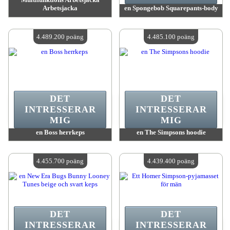
Arbetsjacka
en Spongebob Squarepants-body
värde:
4 625 700 MadPoints
värde:
4 609 000 MadPoints
Antal tillgängliga:
4
Antal tillgängliga:
4
4.489.200 poäng
4.485.100 poäng
DET
DET
INTRESSERAR
INTRESSERAR
MIG
MIG
en Boss herrkeps
en The Simpsons hoodie
värde:
4 489 200 MadPoints
värde:
4 485 100 MadPoints
Antal tillgängliga:
4
Antal tillgängliga:
4
4.455.700 poäng
4.439.400 poäng
DET
DET
INTRESSERAR
INTRESSERAR