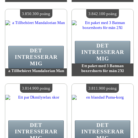
värde:
3 870 600 MadPoints
värde:
3 850 300 MadPoints
Antal tillgängliga:
4
Antal tillgängliga:
4
3.850.300 poäng
3.842.100 poäng
DET
DET
INTRESSERAR
INTRESSERAR
MIG
MIG
Ett paket med 3 Batman
a Tillbehöret Mandalorian Man
boxershorts för män 2Xl
värde:
3 850 300 MadPoints
värde:
3 842 100 MadPoints
Antal tillgängliga:
4
Antal tillgängliga:
4
3.814.900 poäng
3.811.900 poäng
DET
DET
INTRESSERAR
INTRESSERAR