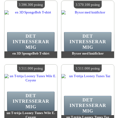
Antal tillgängliga:
4
Antal tillgängliga:
4
3.596.300 poäng
3.570.100 poäng
DET
DET
INTRESSERAR
INTRESSERAR
MIG
MIG
en 3D SpongeBob T-shirt
Byxor med knäfickor
värde:
3 596 300 MadPoints
värde:
3 570 100 MadPoints
Antal tillgängliga:
4
Antal tillgängliga:
4
3.511.000 poäng
3.511.000 poäng
DET
DET
INTRESSERAR
INTRESSERAR
MIG
MIG
un T-tröja Looney Tunes Wile E.
Coyote
un T-tröja Looney Tunes Taz