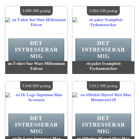
värde:
3 088 500 MadPoints
värde:
3 085 400 MadPoints
Antal tillgängliga:
4
Antal tillgängliga:
4
3.080.300 poäng
3.064.100 poäng
DET
DET
INTRESSERAR
INTRESSERAR
MIG
MIG
un T-shirt Star Wars Millennium
ett paket Svampbob
Falcon
Fyrkantssockor
värde:
3 080 300 MadPoints
värde:
3 064 100 MadPoints
Antal tillgängliga:
4
Antal tillgängliga:
4
3.046.800 poäng
3.012.300 poäng
DET
DET
INTRESSERAR
INTRESSERAR
MIG
MIG
ett Dc Logo Superman Man
en tillbehör Marvel Shirt Man