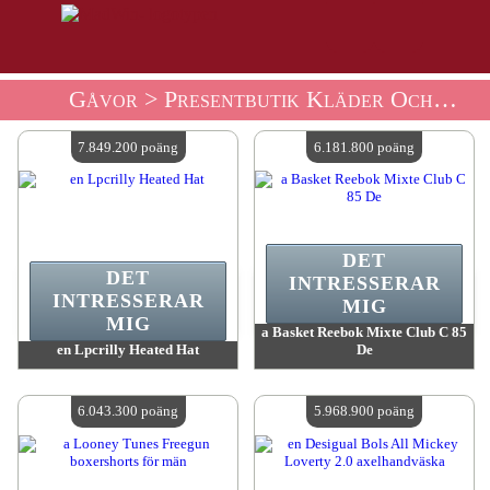
Gåvor
> Presentbutik Kläder Och T-Shirts
7.849.200 poäng
6.181.800 poäng
DET
DET
INTRESSERAR
INTRESSERAR
MIG
MIG
a Basket Reebok Mixte Club C 85
en Lpcrilly Heated Hat
De
värde:
7 849 200 MadPoints
värde:
6 181 800 MadPoints
Antal tillgängliga:
4
Antal tillgängliga:
4
6.043.300 poäng
5.968.900 poäng