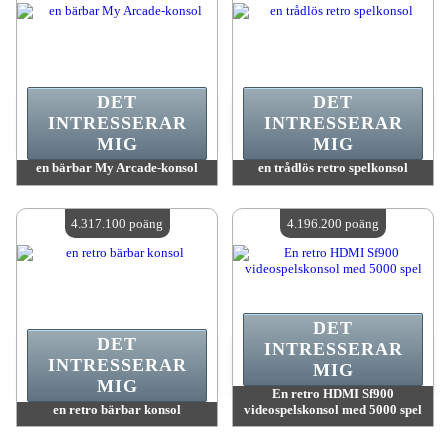
DET
DET
INTRESSERAR
INTRESSERAR
MIG
MIG
en bärbar My Arcade-konsol
en trådlös retro spelkonsol
värde:
4 541 600 MadPoints
värde:
4 319 100 MadPoints
Antal tillgängliga:
4
Antal tillgängliga:
4
4.317.100 poäng
4.196.200 poäng
DET
DET
INTRESSERAR
INTRESSERAR
MIG
MIG
En retro HDMI Sf900
en retro bärbar konsol
videospelskonsol med 5000 spel
värde:
4 317 100 MadPoints
värde:
4 196 200 MadPoints