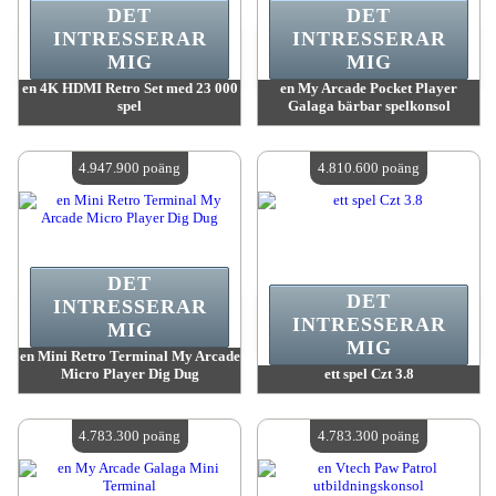
DET
DET
INTRESSERAR
INTRESSERAR
MIG
MIG
en 4K HDMI Retro Set med 23 000
en My Arcade Pocket Player
spel
Galaga bärbar spelkonsol
värde:
4 995 600 MadPoints
värde:
4 994 600 MadPoints
Antal tillgängliga:
4
Antal tillgängliga:
4
4.947.900 poäng
4.810.600 poäng
DET
DET
INTRESSERAR
INTRESSERAR
MIG
MIG
en Mini Retro Terminal My Arcade
Micro Player Dig Dug
ett spel Czt 3.8
värde:
4 947 900 MadPoints
värde:
4 810 600 MadPoints
Antal tillgängliga:
4
Antal tillgängliga:
4
4.783.300 poäng
4.783.300 poäng