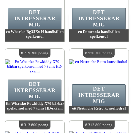
DET
DET
INTRESSERAR
INTRESSERAR
MIG
MIG
en Whatsko Rg35Xx H handhållen
en Damcoola handhållen
spelkonsol
spelkonsol
värde:
9 735 100 MadPoints
värde:
8 973 300 MadPoints
Antal tillgängliga:
4
Antal tillgängliga:
4
8.719.300 poäng
8.550.700 poäng
DET
DET
INTRESSERAR
INTRESSERAR
MIG
MIG
En Whatsko Powkiddy X70 bärbar
spelkonsol med 7 tums HD-skärm
ett Nestniche Retro konsolfodral
värde:
8 719 300 MadPoints
värde:
8 550 700 MadPoints
Antal tillgängliga:
4
Antal tillgängliga:
4
8.313.800 poäng
8.313.800 poäng