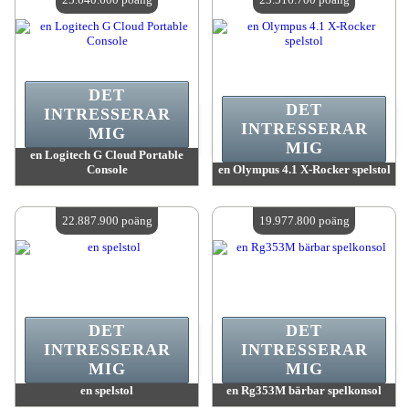
DET
DET
INTRESSERAR
INTRESSERAR
MIG
MIG
en Logitech G Cloud Portable
Console
en Olympus 4.1 X-Rocker spelstol
värde:
25 640 600 MadPoints
värde:
23 516 700 MadPoints
Antal tillgängliga:
4
Antal tillgängliga:
4
22.887.900 poäng
19.977.800 poäng
DET
DET
INTRESSERAR
INTRESSERAR
MIG
MIG
en spelstol
en Rg353M bärbar spelkonsol