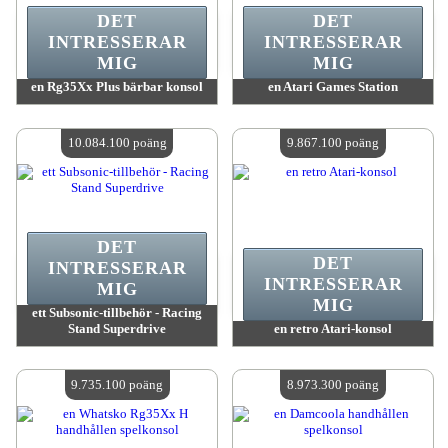
DET
DET
INTRESSERAR
INTRESSERAR
MIG
MIG
en Rg35Xx Plus bärbar konsol
en Atari Games Station
värde:
10 666 500 MadPoints
värde:
10 218 600 MadPoints
Antal tillgängliga:
4
Antal tillgängliga:
4
10.084.100 poäng
9.867.100 poäng
DET
DET
INTRESSERAR
INTRESSERAR
MIG
MIG
ett Subsonic-tillbehör - Racing
Stand Superdrive
en retro Atari-konsol
värde:
10 084 100 MadPoints
värde:
9 867 100 MadPoints
Antal tillgängliga:
4
Antal tillgängliga:
4
9.735.100 poäng
8.973.300 poäng