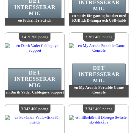
DET
INTRESSERAR
INTRESSERAR
MIG
MIG
ett stativ för gamingheadset med
ett fodral för Switch
RGB LED-lampa och USB-hubb
värde:
3 573 600 MadPoints
värde:
3 503 500 MadPoints
Antal tillgängliga:
4
Antal tillgängliga:
4
3.419.200 poäng
3.367.400 poäng
DET
DET
INTRESSERAR
INTRESSERAR
MIG
MIG
en My Arcade Portable Game
en Darth Vader Cableguys Support
Console
värde:
3 419 200 MadPoints
värde:
3 367 400 MadPoints
Antal tillgängliga:
4
Antal tillgängliga:
4
3.342.400 poäng
3.342.400 poäng