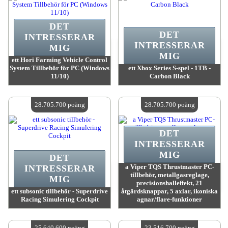
DET
DET
INTRESSERAR
INTRESSERAR
MIG
MIG
ett Hori Farming Vehicle Control
System Tillbehör för PC (Windows
ett Xbox Series S-spel - 1TB -
11/10)
Carbon Black
värde:
34 719 300 MadPoints
värde:
30 398 900 MadPoints
Antal tillgängliga:
4
Antal tillgängliga:
4
28.705.700 poäng
28.705.700 poäng
DET
INTRESSERAR
MIG
DET
a Viper TQS Thrustmaster PC-
INTRESSERAR
tillbehör, metallgasreglage,
MIG
precisionshalleffekt, 21
ett subsonic tillbehör - Superdrive
åtgärdsknappar, 5 axlar, ikoniska
Racing Simulering Cockpit
agnar/flare-funktioner
värde:
28 705 700 MadPoints
värde:
28 705 700 MadPoints
Antal tillgängliga:
4
Antal tillgängliga:
4
25.640.600 poäng
23.516.700 poäng