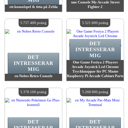
MIG
une Console My Arcade Street
ett konsolspel & titta på Zelda
Fighter 2
värde:
5 994 100 MadPoints
värde:
5 830 000 MadPoints
Antal tillgängliga:
4
Antal tillgängliga:
4
5.757.400 poäng
5.521.600 poäng
DET
INTRESSERAR
MIG
DET
One Game Fosiya 2 Players
INTRESSERAR
Arcade Joystick Led Chrome
MIG
Tryckknappar för PC Mame
en Nobes Retro Console
Raspberry Pi Arcade Cabinet Parts
värde:
5 757 400 MadPoints
värde:
5 521 600 MadPoints
Antal tillgängliga:
4
Antal tillgängliga:
4
5.378.100 poäng
5.268.900 poäng
DET
DET
INTRESSERAR
INTRESSERAR