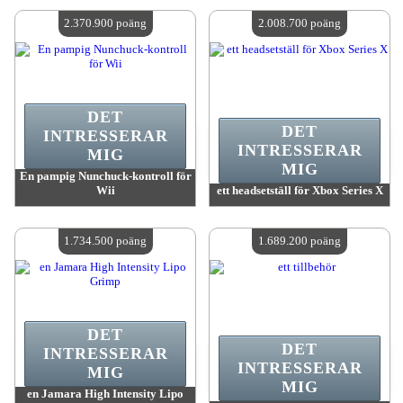
Antal tillgängliga:
4
Antal tillgängliga:
4
2.370.900 poäng
2.008.700 poäng
DET
DET
INTRESSERAR
INTRESSERAR
MIG
MIG
En pampig Nunchuck-kontroll för
Wii
ett headsetställ för Xbox Series X
värde:
2 370 900 MadPoints
värde:
2 008 700 MadPoints
Antal tillgängliga:
4
Antal tillgängliga:
4
1.734.500 poäng
1.689.200 poäng
DET
DET
INTRESSERAR
INTRESSERAR
MIG
MIG
en Jamara High Intensity Lipo