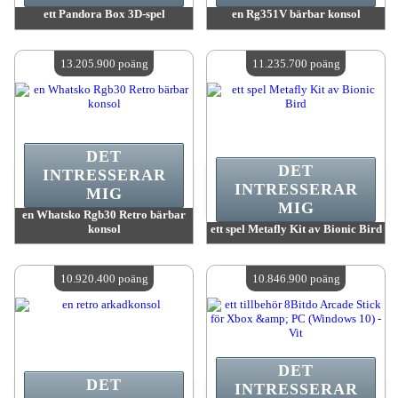
ett Pandora Box 3D-spel
en Rg351V bärbar konsol
värde:
14 154 400 MadPoints
värde:
13 205 900 MadPoints
Antal tillgängliga:
4
Antal tillgängliga:
4
13.205.900 poäng
11.235.700 poäng
DET
DET
INTRESSERAR
INTRESSERAR
MIG
MIG
en Whatsko Rgb30 Retro bärbar
konsol
ett spel Metafly Kit av Bionic Bird
värde:
13 205 900 MadPoints
värde:
11 235 700 MadPoints
Antal tillgängliga:
4
Antal tillgängliga:
4
10.920.400 poäng
10.846.900 poäng
DET
DET
INTRESSERAR