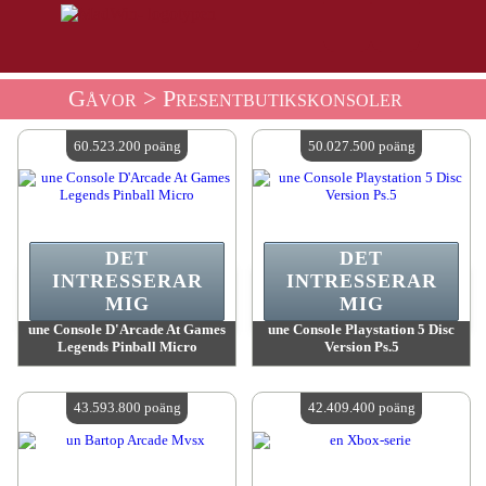
Gåvor
> Presentbutikskonsoler
60.523.200 poäng
50.027.500 poäng
DET
DET
INTRESSERAR
INTRESSERAR
MIG
MIG
une Console D'Arcade At Games
une Console Playstation 5 Disc
Legends Pinball Micro
Version Ps.5
värde:
60 523 200 MadPoints
värde:
50 027 500 MadPoints
Antal tillgängliga:
4
Antal tillgängliga:
4
43.593.800 poäng
42.409.400 poäng