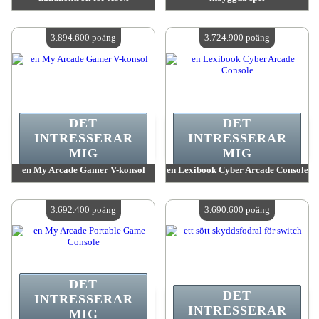
värde:
3 925 000 MadPoints
värde:
3 916 900 MadPoints
Antal tillgängliga:
4
Antal tillgängliga:
4
3.894.600 poäng
3.724.900 poäng
DET
DET
INTRESSERAR
INTRESSERAR
MIG
MIG
en My Arcade Gamer V-konsol
en Lexibook Cyber ​​​​Arcade Console
värde:
3 894 600 MadPoints
värde:
3 724 900 MadPoints
Antal tillgängliga:
4
Antal tillgängliga:
4
3.692.400 poäng
3.690.600 poäng
DET
DET
INTRESSERAR
INTRESSERAR
MIG