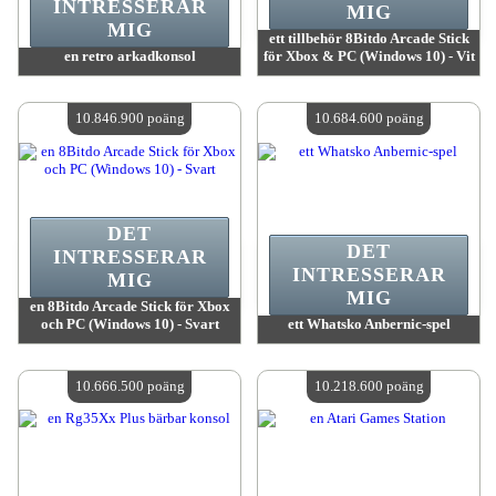
INTRESSERAR
MIG
MIG
ett tillbehör 8Bitdo Arcade Stick
en retro arkadkonsol
för Xbox & PC (Windows 10) - Vit
värde:
10 920 400 MadPoints
värde:
10 846 900 MadPoints
Antal tillgängliga:
4
Antal tillgängliga:
4
10.846.900 poäng
10.684.600 poäng
DET
DET
INTRESSERAR
INTRESSERAR
MIG
MIG
en 8Bitdo Arcade Stick för Xbox
och PC (Windows 10) - Svart
ett Whatsko Anbernic-spel
värde:
10 846 900 MadPoints
värde:
10 684 600 MadPoints
Antal tillgängliga:
4
Antal tillgängliga:
4
10.666.500 poäng
10.218.600 poäng