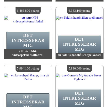
värde:
7 406 000 MadPoints
värde:
6 536 300 MadPoints
Antal tillgängliga:
4
Antal tillgängliga:
4
6.466.800 poäng
6.383.100 poäng
DET
DET
INTRESSERAR
INTRESSERAR
MIG
MIG
ett retro N64
videospelskonsolfodral
en Salalis handhållen spelkonsol
värde:
6 466 800 MadPoints
värde:
6 383 100 MadPoints
Antal tillgängliga:
4
Antal tillgängliga:
4
5.994.100 poäng
5.830.000 poäng
DET
DET
INTRESSERAR
INTRESSERAR
MIG