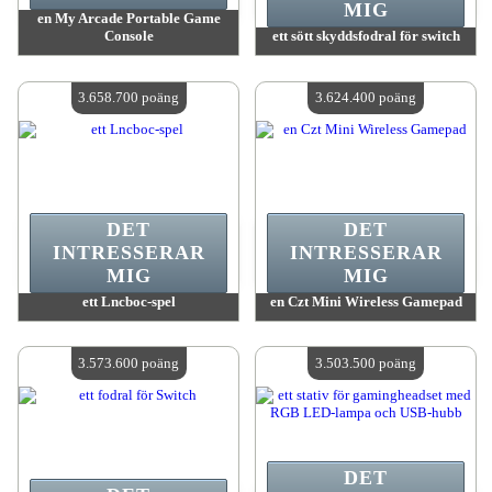
MIG
en My Arcade Portable Game
Console
ett sött skyddsfodral för switch
värde:
3 692 400 MadPoints
värde:
3 690 600 MadPoints
Antal tillgängliga:
4
Antal tillgängliga:
4
3.658.700 poäng
3.624.400 poäng
DET
DET
INTRESSERAR
INTRESSERAR
MIG
MIG
ett Lncboc-spel
en Czt Mini Wireless Gamepad
värde:
3 658 700 MadPoints
värde:
3 624 400 MadPoints
Antal tillgängliga:
4
Antal tillgängliga:
4
3.573.600 poäng
3.503.500 poäng
DET