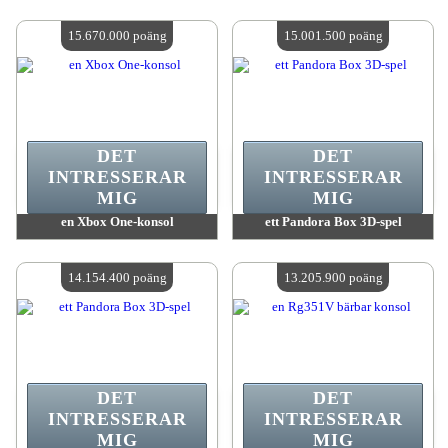
värde:
22 887 900 MadPoints
värde:
19 977 800 MadPoints
Antal tillgängliga:
4
Antal tillgängliga:
4
15.670.000 poäng
15.001.500 poäng
DET
DET
INTRESSERAR
INTRESSERAR
MIG
MIG
en Xbox One-konsol
ett Pandora Box 3D-spel
värde:
15 670 000 MadPoints
värde:
15 001 500 MadPoints
Antal tillgängliga:
4
Antal tillgängliga:
4
14.154.400 poäng
13.205.900 poäng
DET
DET
INTRESSERAR
INTRESSERAR
MIG
MIG