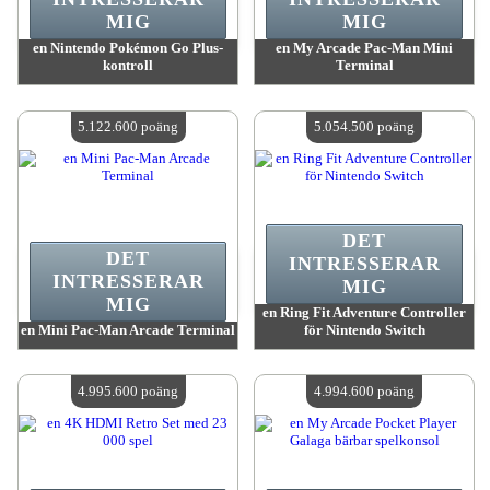
MIG
MIG
en Nintendo Pokémon Go Plus-
en My Arcade Pac-Man Mini
kontroll
Terminal
värde:
5 378 100 MadPoints
värde:
5 268 900 MadPoints
Antal tillgängliga:
4
Antal tillgängliga:
4
5.122.600 poäng
5.054.500 poäng
DET
DET
INTRESSERAR
INTRESSERAR
MIG
MIG
en Ring Fit Adventure Controller
en Mini Pac-Man Arcade Terminal
för Nintendo Switch
värde:
5 122 600 MadPoints
värde:
5 054 500 MadPoints
Antal tillgängliga:
4
Antal tillgängliga:
4
4.995.600 poäng
4.994.600 poäng