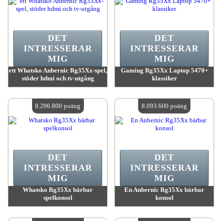
DET
DET
INTRESSERAR
INTRESSERAR
MIG
MIG
ett Whatsko Anbernic Rg35Xx-spel,
Gaming Rg35Xx Laptop 5470+
stöder hdmi och tv-utgång
klassiker
värde:
8 313 800 MadPoints
värde:
8 313 800 MadPoints
Antal tillgängliga:
4
Antal tillgängliga:
4
8.296.800 poäng
8.093.600 poäng
DET
DET
INTRESSERAR
INTRESSERAR
MIG
MIG
Whatsko Rg35Xx bärbar
En Anbernic Rg35Xx bärbar
spelkonsol
konsol
värde:
8 296 800 MadPoints
värde:
8 093 600 MadPoints
Antal tillgängliga:
4
Antal tillgängliga:
4