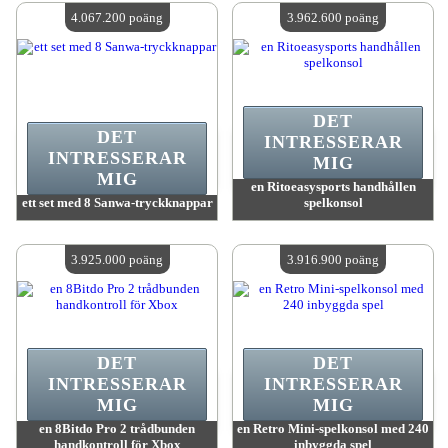
Antal tillgängliga:
4
Antal tillgängliga:
4
4.067.200 poäng
3.962.600 poäng
DET
DET
INTRESSERAR
INTRESSERAR
MIG
MIG
en Ritoeasysports handhållen
ett set med 8 Sanwa-tryckknappar
spelkonsol
värde:
4 067 200 MadPoints
värde:
3 962 600 MadPoints
Antal tillgängliga:
4
Antal tillgängliga:
4
3.925.000 poäng
3.916.900 poäng
DET
DET
INTRESSERAR
INTRESSERAR
MIG
MIG
en 8Bitdo Pro 2 trådbunden
en Retro Mini-spelkonsol med 240
handkontroll för Xbox
inbyggda spel