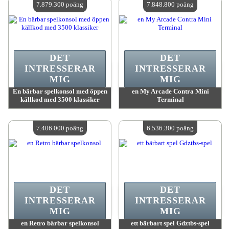
7.879.300 poäng
7.848.800 poäng
DET
DET
INTRESSERAR
INTRESSERAR
MIG
MIG
En bärbar spelkonsol med öppen
en My Arcade Contra Mini
källkod med 3500 klassiker
Terminal
värde:
7 879 300 MadPoints
värde:
7 848 800 MadPoints
Antal tillgängliga:
4
Antal tillgängliga:
4
7.406.000 poäng
6.536.300 poäng
DET
DET
INTRESSERAR
INTRESSERAR
MIG
MIG
en Retro bärbar spelkonsol
ett bärbart spel Gdztbs-spel