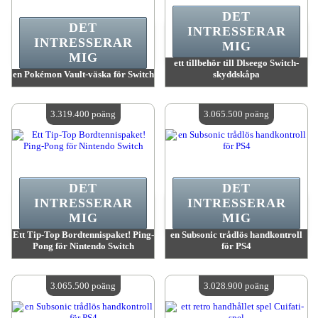
DET
DET
INTRESSERAR
INTRESSERAR
MIG
MIG
ett tillbehör till Dlseego Switch-
en Pokémon Vault-väska för Switch
skyddskåpa
värde:
3 342 400 MadPoints
värde:
3 342 400 MadPoints
Antal tillgängliga:
4
Antal tillgängliga:
4
3.319.400 poäng
3.065.500 poäng
DET
DET
INTRESSERAR
INTRESSERAR
MIG
MIG
Ett Tip-Top Bordtennispaket! Ping-
en Subsonic trådlös handkontroll
Pong för Nintendo Switch
för PS4
värde:
3 319 400 MadPoints
värde:
3 065 500 MadPoints
Antal tillgängliga:
4
Antal tillgängliga:
4
3.065.500 poäng
3.028.900 poäng