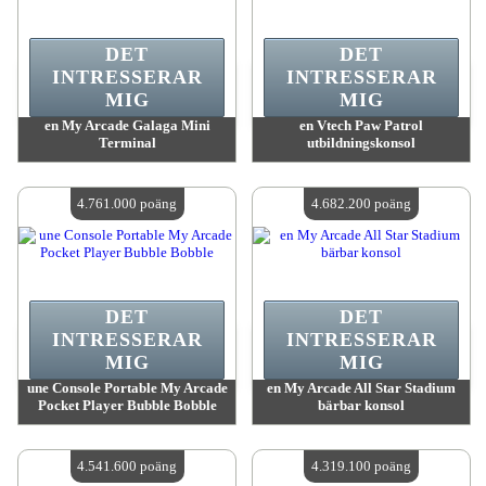
DET
DET
INTRESSERAR
INTRESSERAR
MIG
MIG
en My Arcade Galaga Mini
en Vtech Paw Patrol
Terminal
utbildningskonsol
värde:
4 783 300 MadPoints
värde:
4 783 300 MadPoints
Antal tillgängliga:
4
Antal tillgängliga:
4
4.761.000 poäng
4.682.200 poäng
DET
DET
INTRESSERAR
INTRESSERAR
MIG
MIG
une Console Portable My Arcade
en My Arcade All Star Stadium
Pocket Player Bubble Bobble
bärbar konsol
värde:
4 761 000 MadPoints
värde:
4 682 200 MadPoints
Antal tillgängliga:
4
Antal tillgängliga:
4
4.541.600 poäng
4.319.100 poäng