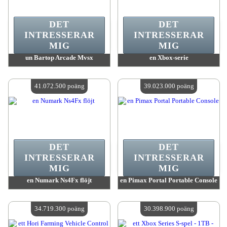
DET
DET
INTRESSERAR
INTRESSERAR
MIG
MIG
un Bartop Arcade Mvsx
en Xbox-serie
värde:
43 593 800 MadPoints
värde:
42 409 400 MadPoints
Antal tillgängliga:
4
Antal tillgängliga:
4
41.072.500 poäng
39.023.000 poäng
DET
DET
INTRESSERAR
INTRESSERAR
MIG
MIG
en Numark Ns4Fx flöjt
en Pimax Portal Portable Console
värde:
41 072 500 MadPoints
värde:
39 023 000 MadPoints
Antal tillgängliga:
4
Antal tillgängliga:
4
34.719.300 poäng
30.398.900 poäng