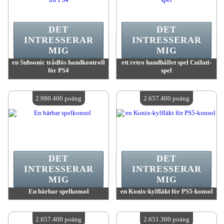
DET
DET
INTRESSERAR
INTRESSERAR
MIG
MIG
en Subsonic trådlös handkontroll
ett retro handhållet spel Cuifati-
för PS4
spel
värde:
3 065 500 MadPoints
värde:
3 028 900 MadPoints
Antal tillgängliga:
4
Antal tillgängliga:
4
2.980.400 poäng
2.657.400 poäng
DET
DET
INTRESSERAR
INTRESSERAR
MIG
MIG
En bärbar spelkonsol
en Konix-kylfläkt för PS5-konsol
värde:
2 980 400 MadPoints
värde:
2 657 400 MadPoints
Antal tillgängliga:
4
Antal tillgängliga:
4
2.657.400 poäng
2.651.300 poäng