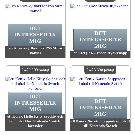
DET
DET
INTRESSERAR
INTRESSERAR
MIG
MIG
en Konix-kylfläkt för PS5 Slim-
konsol
en Ciciglow Arcade-tryckknapp
värde:
2 657 400 MadPoints
värde:
2 651 300 MadPoints
Antal tillgängliga:
4
Antal tillgängliga:
4
2.473.300 poäng
2.473.300 poäng
DET
DET
INTRESSERAR
INTRESSERAR
MIG
MIG
ett Konix Hello Kitty skydds- och
bärfodral för Nintendo Switch-
ett Konix Naruto Shippuden-fodral
konsoler
till Nintendo Switch
värde:
2 473 300 MadPoints
värde:
2 473 300 MadPoints