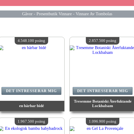
Gåvor
-
Presentbutik Vinnare
-
Vinnare Av Tombolas
4.548.100 poäng
2.857.500 poäng
DET INTRESSERAR MIG
DET INTRESSERAR MIG
Tresemme Botaniskt Återfuktande
en bärbar bidé
Lockbalsam
värde:
4 548 100 MadPoints
värde:
2 857 500 MadPoints
Antal tillgängliga:
4
Antal tillgängliga:
4
1.967.500 poäng
1.096.900 poäng