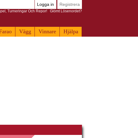
Logga in
Registrera
pel, Turneringar Och Repor!
Glömt Lösenordet?
Farao
Vägg
Vinnare
Hjälpa