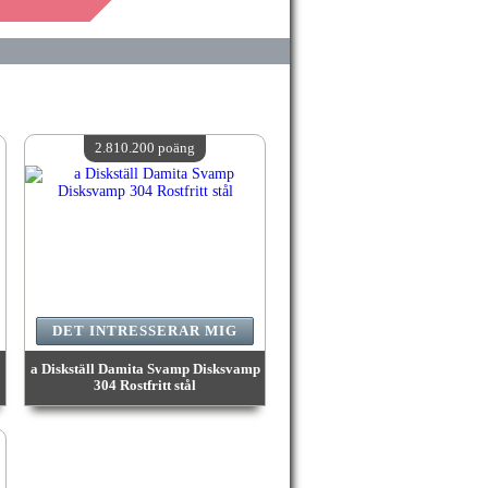
2.810.200 poäng
DET INTRESSERAR MIG
a Diskställ Damita Svamp Disksvamp
304 Rostfritt stål
värde:
2 810 200 MadPoints
Antal tillgängliga:
4