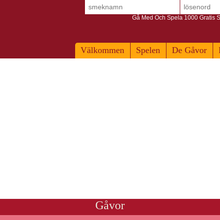
Gå Med Och Spela 1000 Gratis S
Välkommen
Spelen
De Gåvor
odral
Gåvor