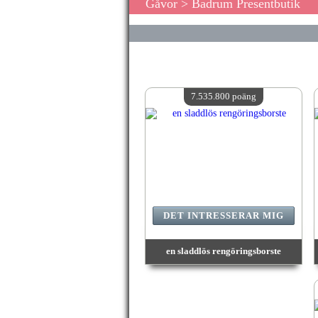
Gåvor
> Badrum Presentbutik
7.535.800 poäng
DET INTRESSERAR MIG
en sladdlös rengöringsborste
värde:
7 535 800 MadPoints
Antal tillgängliga:
4