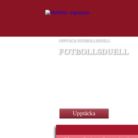
UPPTÄCK FOTBOLLSDUELL
FOTBOLLSDUELL
ett Nestniche Retro konsolf
Upptäcka