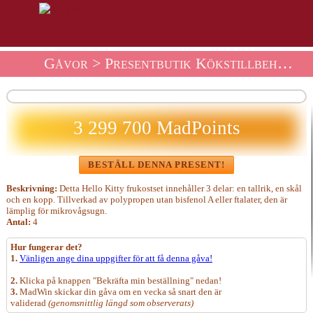
Gåvor
>
Presentbutik Kökstillbehör
> 
3 299 700 MadPoints
BESTÄLL DENNA PRESENT!
Beskrivning:
Detta Hello Kitty frukostset innehåller 3 delar: en tallrik, en skål
och en kopp. Tillverkad av polypropen utan bisfenol A eller ftalater, den är
lämplig för mikrovågsugn.
Antal:
4
Hur fungerar det?
1.
Vänligen ange dina uppgifter för att få denna gåva!
2.
Klicka på knappen "Bekräfta min beställning" nedan!
3.
MadWin skickar din gåva om en vecka så snart den är
validerad
(genomsnittlig längd som observerats)