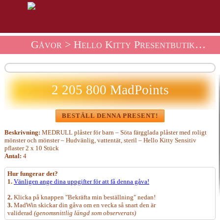
Gåvor
>
Hello Kitty Presentbutik
> Pr
2 205 800 MadPoints
BESTÄLL DENNA PRESENT!
Beskrivning:
MEDRULL plåster för barn – Söta färgglada plåster med roligt
mönster och mönster – Hudvänlig, vattentät, steril – Hello Kitty Sensitiv
pflaster 2 x 10 Stück
Antal:
4
Hur fungerar det?
1.
Vänligen ange dina uppgifter för att få denna gåva!
2.
Klicka på knappen "Bekräfta min beställning" nedan!
3.
MadWin skickar din gåva om en vecka så snart den är
validerad
(genomsnittlig längd som observerats)