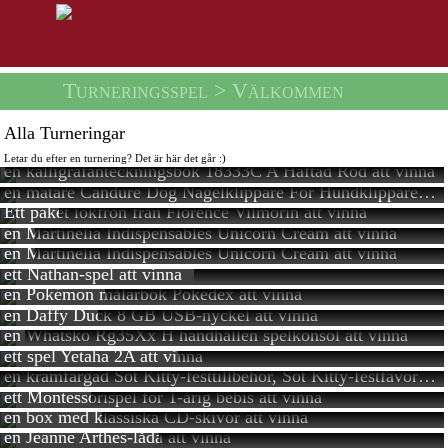
Turneringsspel
> Välkommen
Alla Turneringar
Letar du efter en turnering? Det är här det går :)
en kalligrafanteckningsbok 18333C A Häftad Röd
att vinna
en matare Candure Dog Nagelklippare För Hundklippare Och Nagelklippare
Ett paket lökfrön från Florence Vilmorin
att vinna
en Martinelia Indispensables Unicorn Cream
att vinna
en Martinelia Indispensables Unicorn Cream
att vinna
ett Nathan-spel
att vinna
en Pokémon målarbok Pokédex
att vinna
en Daffy Duck 8 GB USB-nyckel
att vinna
en Whatsko Rg35Xx H handhållen spelkonsol
att vinna
ett spel Yetaha 2A
att vinna
en krämfärgad Söt Kitty-festtillbehör, Söt Kitty-festfavoriter, Söt Kitty ingår, Söt Kitty-resår, Söt Kitty-nyckelring
ett Montessorispel för 1-årig bebis
att vinna
en box med klassiska CD-skivor
att vinna
en Jeanne Arthes-låda
att vinna