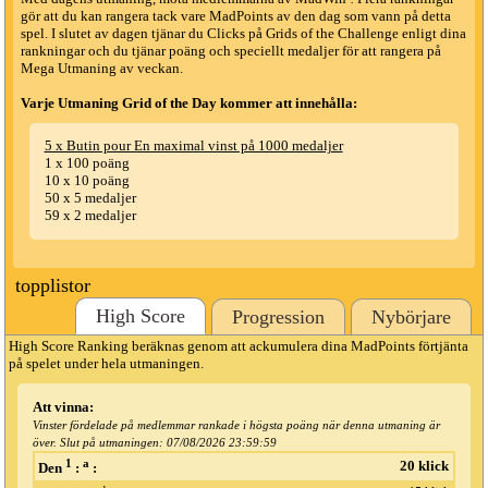
gör att du kan rangera tack vare MadPoints av den dag som vann på detta
spel. I slutet av dagen tjänar du Clicks på Grids of the Challenge enligt dina
rankningar och du tjänar poäng och speciellt medaljer för att rangera på
Mega Utmaning av veckan.
Varje Utmaning Grid of the Day kommer att innehålla:
5 x Butin pour En maximal vinst på 1000 medaljer
1 x 100 poäng
10 x 10 poäng
50 x 5 medaljer
59 x 2 medaljer
topplistor
High Score
Progression
Nybörjare
High Score Ranking beräknas genom att ackumulera dina MadPoints förtjänta
på spelet under hela utmaningen.
Att vinna:
Vinster fördelade på medlemmar rankade i högsta poäng när denna utmaning är
över. Slut på utmaningen:
07/08/2026 23:59:59
1
a
20 klick
Den
:
: