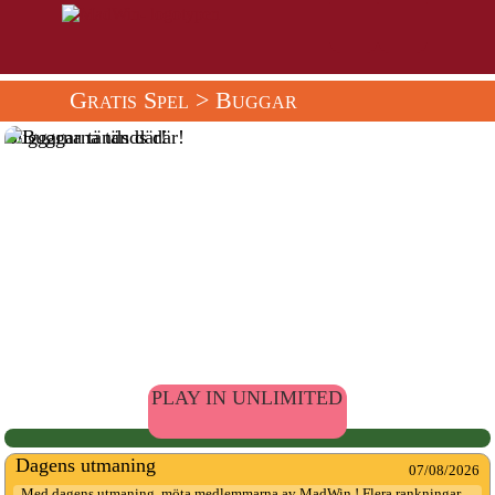
Gratis Spel
> Buggar
Buggarna tänds där!
PLAY IN UNLIMITED
Dagens utmaning
07/08/2026
Med dagens utmaning, möta medlemmarna av MadWin ! Flera rankningar