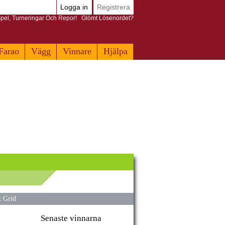
Logga in
Registrera
pel, Turneringar Och Repor!
Glömt Lösenordet?
Farao
Vägg
Vinnare
Hjälpa
t Grid
Senaste vinnarna