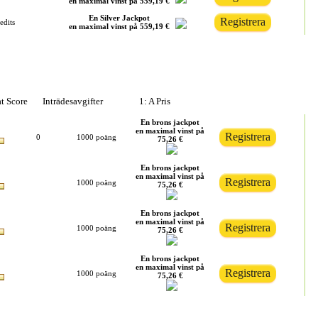
en maximal vinst på 559,19 €
En Silver Jackpot
edits
en maximal vinst på 559,19 €
t Score
Inträdesavgifter
1: A Pris
En brons jackpot
en maximal vinst på
0
1000 poäng
75,26 €
En brons jackpot
en maximal vinst på
1000 poäng
75,26 €
En brons jackpot
en maximal vinst på
1000 poäng
75,26 €
En brons jackpot
en maximal vinst på
1000 poäng
75,26 €