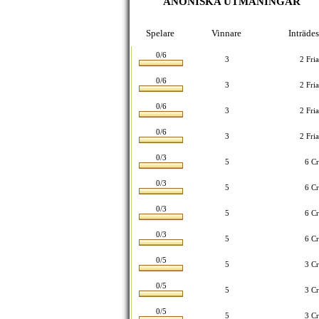
ANONISKA UTMANINGAR
Spelare
Vinnare
Inträdes
0/6
3
2 Fria
0/6
3
2 Fria
0/6
3
2 Fria
0/6
3
2 Fria
0/3
5
6 Cr
0/3
5
6 Cr
0/3
5
6 Cr
0/3
5
6 Cr
0/5
5
3 Cr
0/5
5
3 Cr
0/5
5
3 Cr