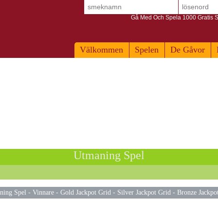
Gå Med Och Spela 1000 Gratis S
Välkommen
Spelen
De Gåvor
Utmaning Spel
ning Spel
-
Vinnare
-
Gold Jackpot Grid
-
Silver Jackpot Grid
-
Bronze Jackpo